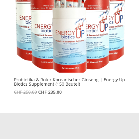
Probiotika & Roter Koreanischer Ginseng | Energy Up
Biotics Supplement (150 Beutel)
Ursprünglicher
Aktueller
CHF
250.00
CHF
235.00
Preis
Preis
war:
ist:
CHF 250.00
CHF 235.00.