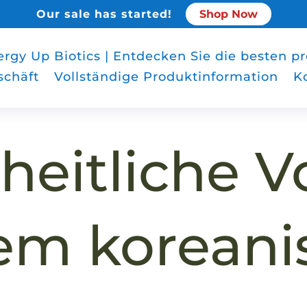
Our sale has started!
Shop Now
rgy Up Biotics | Entdecken Sie die besten p
schäft
Vollständige Produktinformation
K
eitliche Vo
tem korean