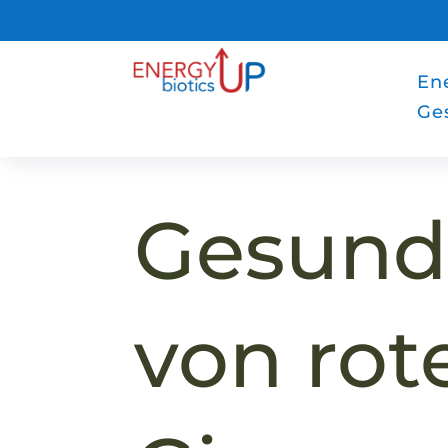
Ene
Ge
Gesundh
von ro