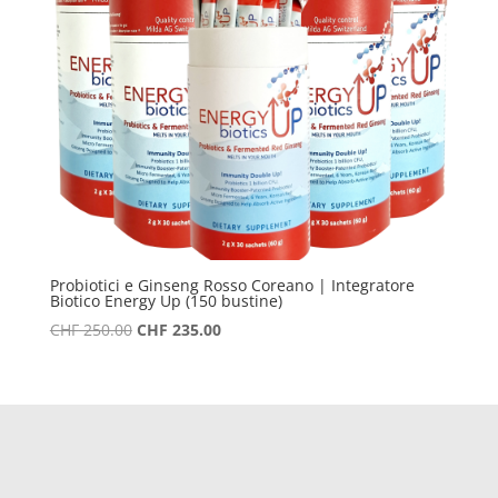
Probiotici e Ginseng Rosso Coreano | Integratore
Biotico Energy Up (150 bustine)
Il
Il
CHF
250.00
CHF
235.00
prezzo
prezzo
originale
attuale
era:
è:
CHF 250.00.
CHF 235.00.